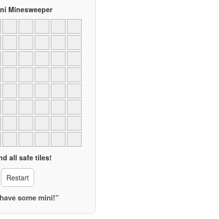
ini Minesweeper
nd all safe tiles!
Restart
, have some mini!”