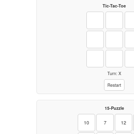
Tic-Tac-Toe
Turn: X
Restart
15-Puzzle
10
7
12