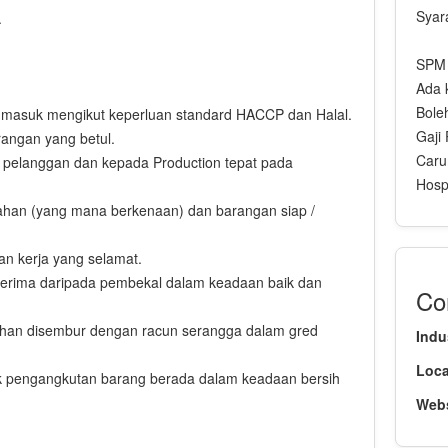
Syar
.
SPM /
Ada 
Boleh
asuk mengikut keperluan standard HACCP dan Halal.
Gaji
angan yang betul.
Caru
 pelanggan dan kepada Production tepat pada
Hospi
ahan (yang mana berkenaan) dan barangan siap /
n kerja yang selamat.
erima daripada pembekal dalam keadaan baik dan
Co
han disembur dengan racun serangga dalam gred
Indu
Loca
uk pengangkutan barang berada dalam keadaan bersih
Webs