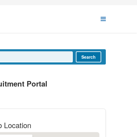
Search
itment Portal
b Location