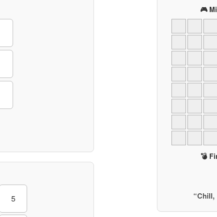
🎮 M
💣 Fi
“Chill
5