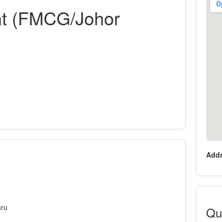
nt (FMCG/Johor
Addr
hru
Qua