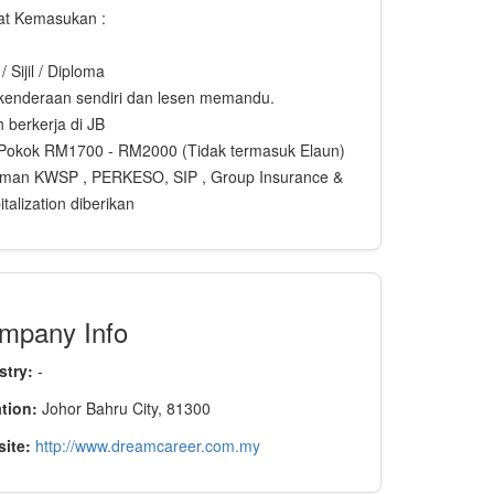
at Kemasukan :
 Sijil / Diploma
kenderaan sendiri dan lesen memandu.
 berkerja di JB
 Pokok RM1700 - RM2000 (Tidak termasuk Elaun)
man KWSP , PERKESO, SIP , Group Insurance &
talization diberikan
mpany Info
stry:
-
tion:
Johor Bahru City, 81300
ite:
http://www.dreamcareer.com.my