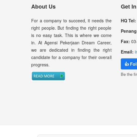
About Us
Get I
For a company to succeed, it needs the
HQ Tel:
right people. But finding the right people
Penang 
is no easy task. This is where we come
Fax:
03-
in. At Agensi Pekerjaan Dream Career,
we are dedicated in finding the right
Email:
i
candidate for a company for their overall
👍 Fo
progress.
Be the fir